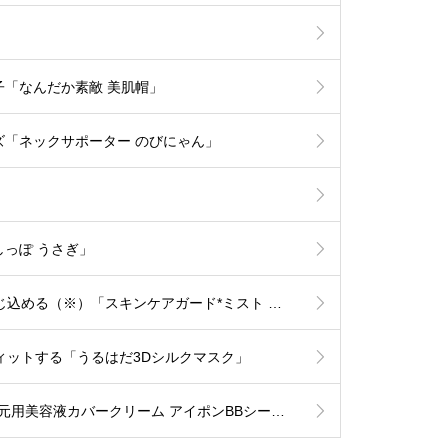
「なんだか素敵 美肌帽」
「ネックサポーター のびにゃん」
っぽ うさぎ」
【プレスリリース】ぷるっぷる肌を朝までキープ！16種の美容成分配合ミストが、寝る前に肌に与えた潤いをしっかり封じ込める（※）「スキンケアガード*ミスト ぷるテクト」
ィットする「うるはだ3Dシルクマスク」
【プレスリリース】悪目立ちする“ちりめんジワ”にフィットし、厚塗り感もなし！ポンポンするだけで簡単若見え(※)「目元用美容液カバークリーム アイポンBBシーラー」