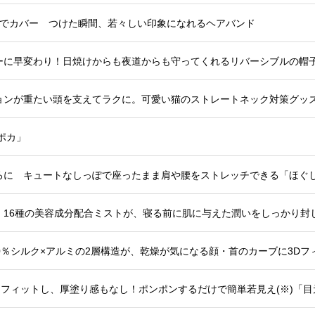
つでカバー つけた瞬間、若々しい印象になれるヘアバンド
ーに早変わり！日焼けからも夜道からも守ってくれるリバーシブルの帽子
ョンが重たい頭を支えてラクに。可愛い猫のストレートネック対策グッズ
ポカ」
ろに キュートなしっぽで座ったまま肩や腰をストレッチできる「ほぐし
0％シルク×アルミの2層構造が、乾燥が気になる顔・首のカーブに3Dフ