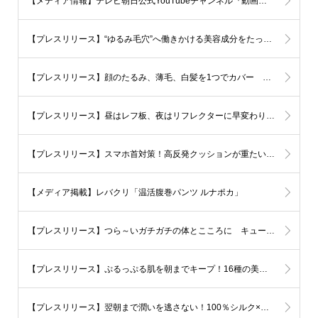
【メディア情報】テレビ朝日公式YouTubeチャンネル『動画、はじめてみました』 ほぐしっぽうさぎ
【プレスリリース】“ゆるみ毛穴”へ働きかける美容成分をたっぷり配合した「つるんとチークシート」
【プレスリリース】顔のたるみ、薄毛、白髪を1つでカバー つけた瞬間、若々しい印象になれるヘアバンド
【プレスリリース】昼はレフ板、夜はリフレクターに早変わり！日焼けからも夜道からも守ってくれるリバーシブルの帽子「なんだか素敵 美肌帽」
【プレスリリース】スマホ首対策！高反発クッションが重たい頭を支えてラクに。可愛い猫のストレートネック対策グッズ「ネックサポーター のびにゃん」
【メディア掲載】レバクリ「温活腹巻パンツ ルナポカ」
【プレスリリース】つら～いガチガチの体とこころに キュートなしっぽで座ったまま肩や腰をストレッチできる「ほぐしっぽ うさぎ」
【プレスリリース】ぷるっぷる肌を朝までキープ！16種の美容成分配合ミストが、寝る前に肌に与えた潤いをしっかり封じ込める（※）「スキンケアガード*ミスト ぷるテクト」
【プレスリリース】翌朝まで潤いを逃さない！100％シルク×アルミの2層構造が、乾燥が気になる顔・首のカーブに3Dフィットする「うるはだ3Dシルクマスク」