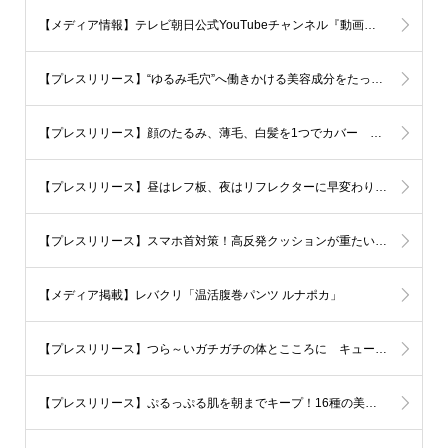
【メディア情報】テレビ朝日公式YouTubeチャンネル『動画、はじめてみました』 ほぐしっぽうさぎ
【プレスリリース】“ゆるみ毛穴”へ働きかける美容成分をたっぷり配合した「つるんとチークシート」
【プレスリリース】顔のたるみ、薄毛、白髪を1つでカバー つけた瞬間、若々しい印象になれるヘアバンド
【プレスリリース】昼はレフ板、夜はリフレクターに早変わり！日焼けからも夜道からも守ってくれるリバーシブルの帽子「なんだか素敵 美肌帽」
【プレスリリース】スマホ首対策！高反発クッションが重たい頭を支えてラクに。可愛い猫のストレートネック対策グッズ「ネックサポーター のびにゃん」
【メディア掲載】レバクリ「温活腹巻パンツ ルナポカ」
【プレスリリース】つら～いガチガチの体とこころに キュートなしっぽで座ったまま肩や腰をストレッチできる「ほぐしっぽ うさぎ」
【プレスリリース】ぷるっぷる肌を朝までキープ！16種の美容成分配合ミストが、寝る前に肌に与えた潤いをしっかり封じ込める（※）「スキンケアガード*ミスト ぷるテクト」