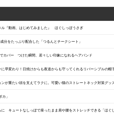
ンネル『動画、はじめてみました』 ほぐしっぽうさぎ
容成分をたっぷり配合した「つるんとチークシート」
つでカバー つけた瞬間、若々しい印象になれるヘアバンド
ーに早変わり！日焼けからも夜道からも守ってくれるリバーシブルの帽子
ョンが重たい頭を支えてラクに。可愛い猫のストレートネック対策グッズ
ポカ」
ろに キュートなしっぽで座ったまま肩や腰をストレッチできる「ほぐし