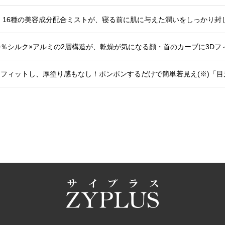
0％シルク×アルミの2層構造が、乾燥が気になる顔・首のカーブに3Dフ