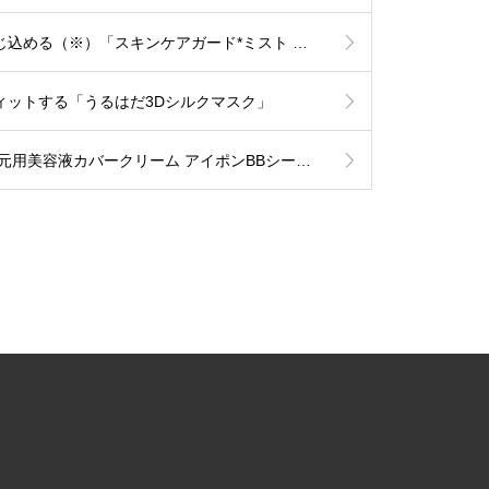
【プレスリリース】ぷるっぷる肌を朝までキープ！16種の美容成分配合ミストが、寝る前に肌に与えた潤いをしっかり封じ込める（※）「スキンケアガード*ミスト ぷるテクト」
ィットする「うるはだ3Dシルクマスク」
【プレスリリース】悪目立ちする“ちりめんジワ”にフィットし、厚塗り感もなし！ポンポンするだけで簡単若見え(※)「目元用美容液カバークリーム アイポンBBシーラー」