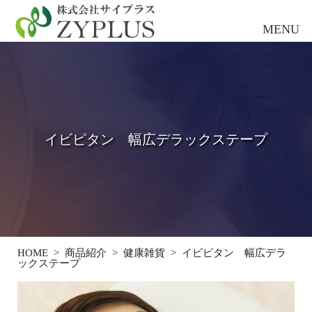
イビピタン 幅広デラックステープ
HOME
>
商品紹介
>
健康雑貨
>
イビピタン 幅広デラ
ックステープ